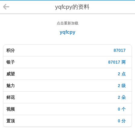
yqfcpy的资料
点击重新加载
yqfcpy
积分
87017
银子
87017 两
威望
2 点
魅力
2 级
鲜花
2 朵
视频
0 个
置顶
0 分