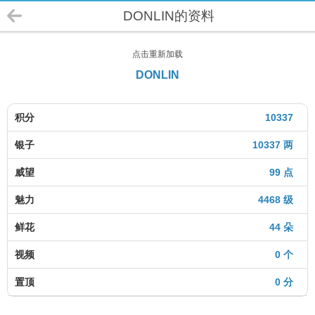
DONLIN的资料
点击重新加载
DONLIN
积分
10337
银子
10337 两
威望
99 点
魅力
4468 级
鲜花
44 朵
视频
0 个
置顶
0 分