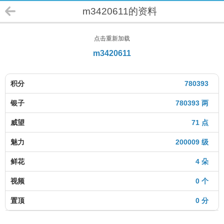
m3420611的资料
点击重新加载
m3420611
积分
780393
银子
780393 两
威望
71 点
魅力
200009 级
鲜花
4 朵
视频
0 个
置顶
0 分