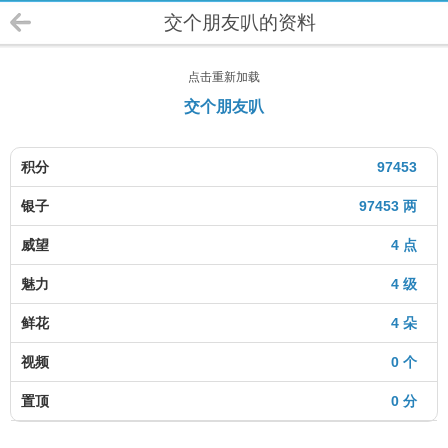
交个朋友叭的资料
点击重新加载
交个朋友叭
积分
97453
银子
97453 两
威望
4 点
魅力
4 级
鲜花
4 朵
视频
0 个
置顶
0 分