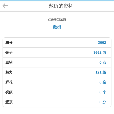
敷衍的资料
点击重新加载
敷衍
积分
3662
银子
3662 两
威望
0 点
魅力
121 级
鲜花
0 朵
视频
0 个
置顶
0 分