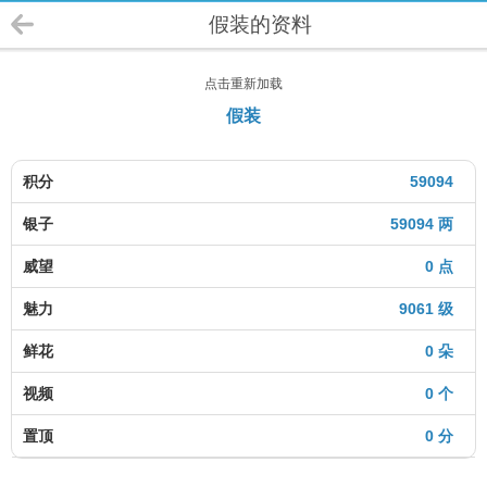
假装的资料
点击重新加载
假装
积分
59094
银子
59094 两
威望
0 点
魅力
9061 级
鲜花
0 朵
视频
0 个
置顶
0 分