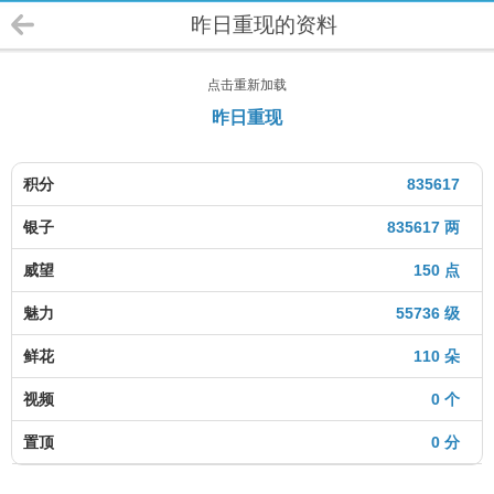
昨日重现的资料
点击重新加载
昨日重现
积分
835617
银子
835617 两
威望
150 点
魅力
55736 级
鲜花
110 朵
视频
0 个
置顶
0 分