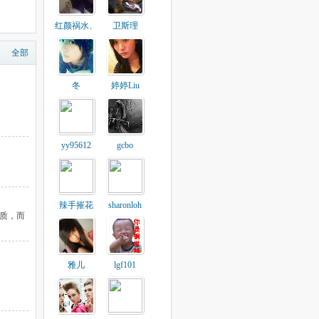
红颜祸水、
卫斯理
全部
冬
婷婷Liu
yy95612
gcbo
辣手摧花
sharonloh
质，而
雅儿
lgf101