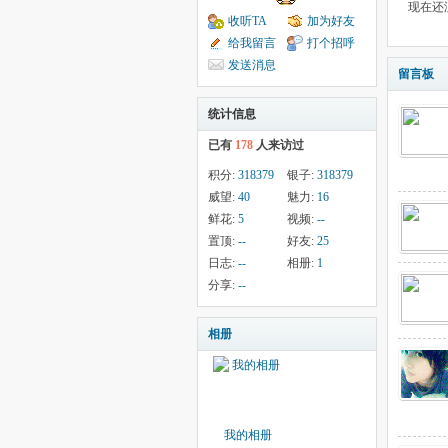
现在还
收听TA
加为好友
给我留言
打个招呼
发送消息
留言板
统计信息
已有
178
人来访过
积分:
318379
银子:
318379
威望:
40
魅力:
16
鲜花:
5
视频:
--
置顶:
--
好友:
25
日志:
--
相册:
1
分享:
--
相册
我的相册