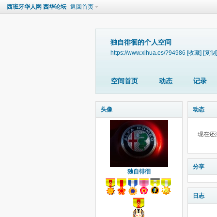
西班牙华人网 西华论坛
返回首页
独自徘徊的个人空间
https://www.xihua.es/?94986
[收藏]
[复制
空间首页
动态
记录
头像
动态
现在还
分享
独自徘徊
日志