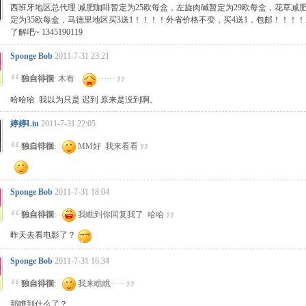
西班牙地区总代理 减肥咖啡暂定为25欧每盒，左旋肉碱暂定为29欧每盒，花草减
定为35欧每盒，马德里地区买3送1！！！！外省价格不变，买4送1，包邮！！！！
了解吧~ 1345190119
Sponge Bob
2011-7-31 23:21
独自徘徊
: 木有
······
哈哈哈 我以为只是 迟到 原来是没到啊。
婷婷Liu
2011-7-31 22:05
独自徘徊
:
MM好 我来看看
Sponge Bob
2011-7-31 18:04
独自徘徊
:
我瞧到你回复我了 哈哈
昨天去看电影了？
Sponge Bob
2011-7-31 16:34
独自徘徊
:
我来瞧瞧·····
那瞧到什么了？