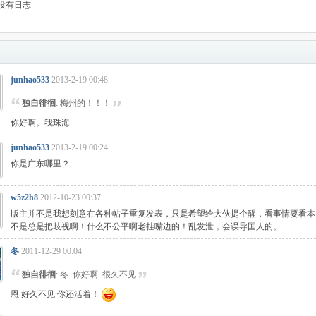
没有日志
junhao533
2013-2-19 00:48
独自徘徊
: 梅州的！！！
你好啊。我珠海
junhao533
2013-2-19 00:24
你是广东哪里？
w5z2h8
2012-10-23 00:37
版主并不是我想刻意在各种帖子重复发表，只是希望给大伙提个醒，看事情要看本
不是总是把歧视啊！什么不公平啊老挂嘴边的！乱发泄，会误导国人的。
冬
2011-12-29 00:04
独自徘徊
: 冬 你好啊 很久不见
恩 好久不见 你还活着！