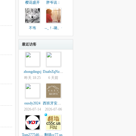
樱花盛开
胖爷说：
不韦
--_！-璐。·
最近访客
zhongdingsj
DzafeZqNzHzhzRs
昨天 18:25
6 天前
ousdy2024
西班牙安佳置业
2026-07-14
2026-07-06
Tom277546595
翻墙cc77.us