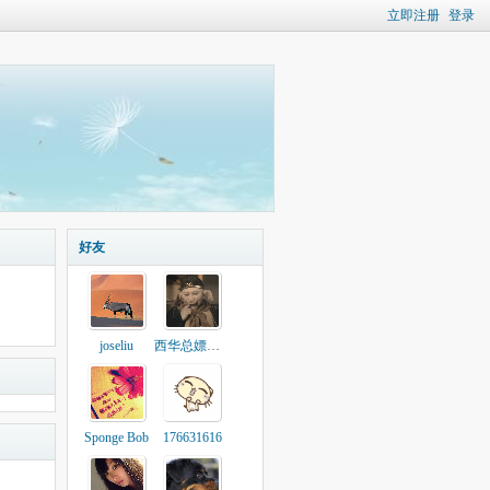
立即注册
登录
好友
joseliu
西华总嫖把子
Sponge Bob
176631616