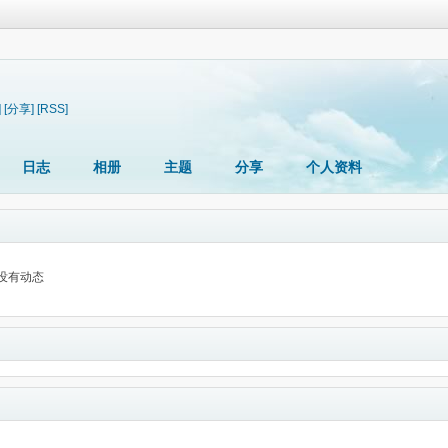
]
[分享]
[RSS]
日志
相册
主题
分享
个人资料
没有动态