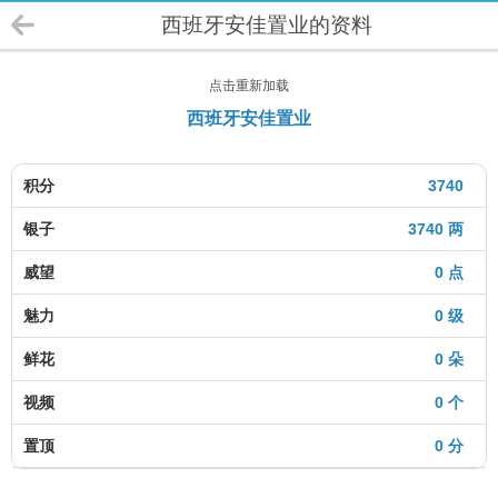
西班牙安佳置业的资料
点击重新加载
西班牙安佳置业
积分
3740
银子
3740 两
威望
0 点
魅力
0 级
鲜花
0 朵
视频
0 个
置顶
0 分