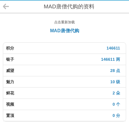
MAD唐僧代购的资料
点击重新加载
MAD唐僧代购
积分
146611
银子
146611 两
威望
28 点
魅力
10 级
鲜花
2 朵
视频
0 个
置顶
0 分