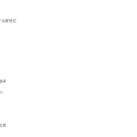
 / 住家登记
同翻译
Fi
景点票