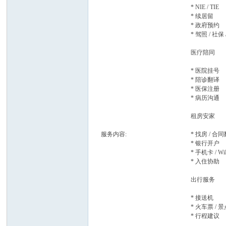
* NIE / TIE
* 续居留
班
* 政府预约
* 驾照 / 社保
医疗陪同
* 医院挂号
* 陪诊翻译
* 医保注册
* 病历沟通
租房安家
牙
服务内容:
* 找房 / 合
* 银行开户
* 手机卡 / Wi
* 入住协助
出行服务
* 接送机
* 火车票 / 
* 行程建议
华