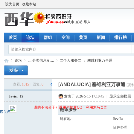
设为首页
收藏本站
首页
论坛
群组
空间
黄页
新闻
排行榜
论坛
:::::分类信息A:::::
〓个人服务〓
塞维利亚万事通
[ANDALUCIA]
塞维利亚万事通
查看:
1815
|
回复:
0
[复
西
»
›
›
›
Javier_19
发表于 2026-5-15 17:10:45
|
显示全部楼层
谨防不法分子引诱用户加其QQ，利用木马页面(QQ空间)骗取qq密
翻译服务
所在地:
Sevilla
证件办理