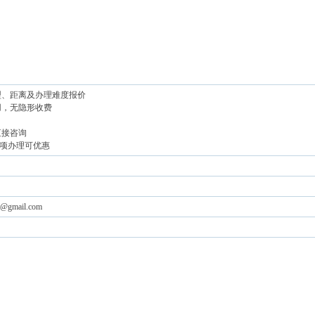
型、距离及办理难度报价
用，无隐形收费
直接咨询
 多项办理可优惠
1@gmail.com