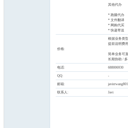
其他代办
* 跑腿代办
* 文件翻译
* 网购代买
* 快递寄送
根据业务类
提前说明费
价格:
简单业务可
人
长期协助 /
电话:
688006930
QQ:
-
邮箱:
javierwang80
联系人:
Javi
网