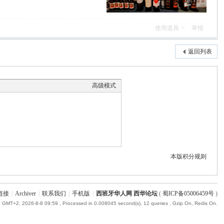
使用道具
举报
返回列表
高级模式
本版积分规则
链接
|
Archiver
|
联系我们
|
手机版
|
西班牙华人网 西华论坛
(
蜀ICP备05006459号
)
GMT+2, 2026-8-8 09:59
, Processed in 0.008045 second(s), 12 queries , Gzip On, Redis On.