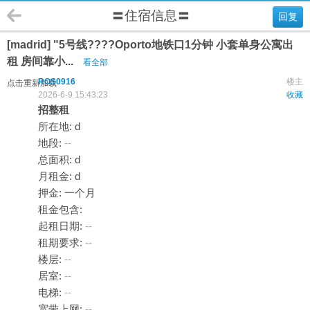
〓住宿信息〓
回复
[madrid] "5号线????Oporto地铁口1分钟 小套单身公寓出
租 房间靠小...
看全部
ROS0916
楼主
点击重新加载
2026-6-9 15:43:23
收藏
招整租
所在地: d
地段:
--
总面积: d
月租金: d
押金: 一个月
租金包含:
起租日期:
--
租期要求:
--
楼层:
--
居室:
--
电梯:
--
宽带上网:
--