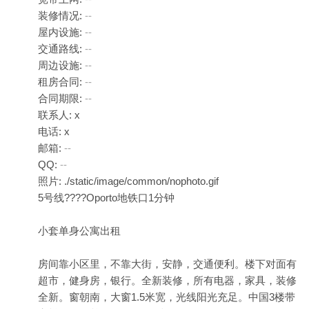
装修情况:
--
屋内设施:
--
交通路线:
--
周边设施:
--
租房合同:
--
合同期限:
--
联系人: x
电话: x
邮箱:
--
QQ:
--
照片: ./static/image/common/nophoto.gif
5号线????Oporto地铁口1分钟
小套单身公寓出租
房间靠小区里，不靠大街，安静，交通便利。楼下对面有
超市，健身房，银行。全新装修，所有电器，家具，装修
全新。窗朝南，大窗1.5米宽，光线阳光充足。中国3楼带