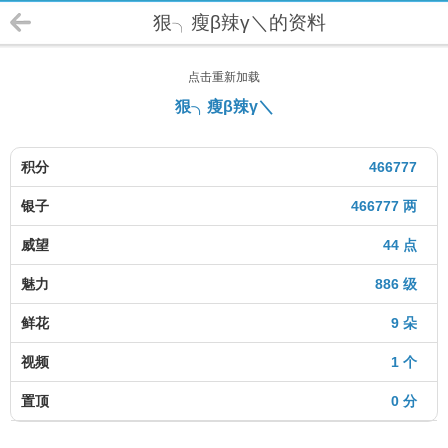
狠╮瘦β辣γ＼的资料
点击重新加载
狠╮瘦β辣γ＼
积分
466777
银子
466777 两
威望
44 点
魅力
886 级
鲜花
9 朵
视频
1 个
置顶
0 分