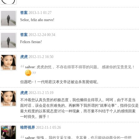
答案
2013-1-1 01:27
Señor, feliz año nuevo!
答案
2012-12-24 00:34
Felices fiestas!
虎虎
2012-11-2 16:50
salvor
: 虎虎勿忧， 不存在得罪不得罪的问题。 感谢你的宝贵意见！
但愿吧~！一代明君汉孝文帝还被迫杀害晁错呢。
虎虎
2012-11-2 15:19
不冲着您认真负责的积极态度，我也懒得去得罪人。呵呵，由于不是当
面对话，误会是在所难免的。再解释下我所谓的“就事论事”，指得仅仅是
最大程度的以客观态度讨论一种现象，而尽量不纠结于个人的感情因素
一时得失。握手！
唯野视界
2012-11-1 05:26
salvor
: 惭愧， 我的文采欠揍。 充其量，也只能动动商业的一些想