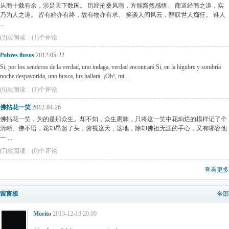
从商十载有余，涉足天下数国。 历经沧桑风雨，方能豁然感悟。 商道经商之道，实
乃为人之道。 皆有始亦有终，故有物亦有求。 笑谈人间风云，醉叹世人痴狂。 谁人
...
(2)次阅读
|
(1)个评论
Pobres ilusos
2012-05-22
Si, por los senderos de la verdad, uno indaga, verdad encontrará Si, en la lúgubre y sombría
noche despavorida, uno busca, luz hallará. ¡Oh!, mi ...
(6)次阅读
|
(1)个评论
佛拈花一笑
2012-04-26
佛拈花一笑，为的是那众生。却不知，众生愚昧，只将这一笑中花灿烂的模样记了个
清晰。佛不语，花却昂起了头，俯视这天，这地，除却佛祖无涯的手心，又有哪容他
一 ...
(7)次阅读
|
(0)个评论
查看更多
留言板
全部
Morito
2013-12-19 20:00