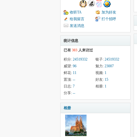
收听TA
加为好友
给我留言
打个招呼
发送消息
统计信息
已有
303
人来访过
积分:
24519332
银子:
24519332
威望:
96
魅力:
23007
鲜花:
11
视频:
1
置顶:
--
好友:
15
日志:
7
相册:
1
分享:
--
相册