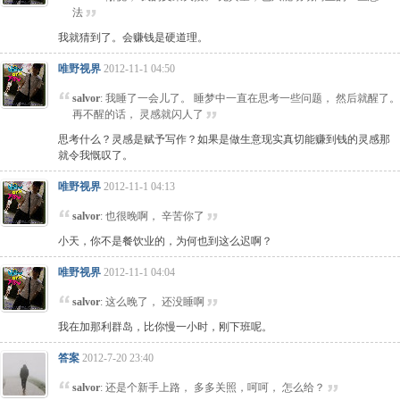
法
我就猜到了。会赚钱是硬道理。
唯野视界
2012-11-1 04:50
salvor
: 我睡了一会儿了。 睡梦中一直在思考一些问题， 然后就醒了。
再不醒的话， 灵感就闪人了
思考什么？灵感是赋予写作？如果是做生意现实真切能赚到钱的灵感那
就令我慨叹了。
唯野视界
2012-11-1 04:13
salvor
: 也很晚啊， 辛苦你了
小天，你不是餐饮业的，为何也到这么迟啊？
唯野视界
2012-11-1 04:04
salvor
: 这么晚了， 还没睡啊
我在加那利群岛，比你慢一小时，刚下班呢。
答案
2012-7-20 23:40
salvor
: 还是个新手上路， 多多关照，呵呵， 怎么给？