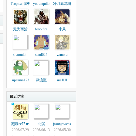
Tropical海滩
yotranquilo
冷月葬花魂
无为而治
blackfire
小呆
sharonloh
sand624
zamora
sipeimin123
漂流瓶
irisJIJI
最近访客
翻墙cc77.us
北溟
jasonjowens
2026-07-29
2026-06-13
2026-05-30