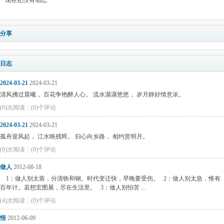
现在还没有动态
分享
日志
2024-03-21
2024-03-21
清风拂过晨曦， 百花争艳醉人心。 流水潺潺悠悠， 岁月静好情意浓。
(0)次阅读
|
(0)个评论
2024-03-21
2024-03-21
孤舟迎风起， 江水映残晖。 归心向乡路， 相约赏明月。
(0)次阅读
|
(0)个评论
做人
2012-08-18
1：做人别太装，分清铁和钢。时代变迁快，早晚要受伤。 2：做人别太急，惟有
百年计。若想宏图展，尽在生活里。 3：做人别怕苦 ...
(4)次阅读
|
(0)个评论
悟
2012-06-09